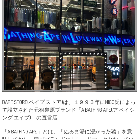
BAPE STORE(ベイプ ストア)は、１９９３年にNIGO氏によっ
て設立された元祖裏原ブランド「A BATHING APE(ア ベイシ
ング エイプ)」の直営店。
「A BATHING APE」とは、「ぬるま湯に浸かった猿」を意