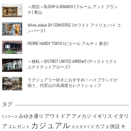
＜閉店＞BLOOM & BRANCH (ブルーム アンド ブラン
チ) 青山
White atelier BY CONVERSE (ホワイト アトリエ バイ コ
ンバース)
PIERRE HARDY TOKYO (ピエール アルディ 東京)
＜移転＞DISTRICT UNITED ARROWS (ディストリクト
ユナイテッドアローズ)
ラグジュアリー好きにおすすめ！ハイブランドが
揃う、代官山の高感度セレクトショップ
タグ
アウトドア
イタリ
みゆき通り
アメカジ
イギリス
Eコマース
カジュアル
ア
カフェ併設
キ
エレガント
カスタマイズ