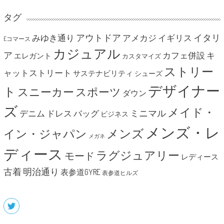
タグ
アウトドア
イタリ
みゆき通り
アメカジ
イギリス
Eコマース
カジュアル
ア
カフェ併設
キ
エレガント
カスタマイズ
ストリー
ャットストリート
サステナビリティ
シューズ
デザイナー
ト
スニーカー
スポーツ
ダウン
ズ
メイド・
ミニマル
デニム
ドレス
バッグ
ビジネス
メンズ・レ
メンズ
イン・ジャパン
メガネ
ディース
ラグジュアリー
モード
レディース
明治通り
古着
表参道GYRE
表参道ヒルズ