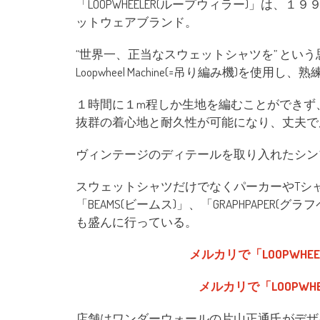
「LOOPWHEELER(ループウィラー)」は、
ットウェアブランド。
“世界一、正当なスウェットシャツを” とい
Loopwheel Machine(=吊り編み機)を
１時間に１m程しか生地を編むことができず
抜群の着心地と耐久性が可能になり、丈夫で
ヴィンテージのディテールを取り入れたシン
スウェットシャツだけでなくパーカーやTシャツも
「BEAMS(ビームス)」、「GRAPHPAPE
も盛んに行っている。
メルカリで「LOOPWHEEL
メルカリで「LOOPWHEE
店舗はワンダーウォールの片山正通氏がデザ