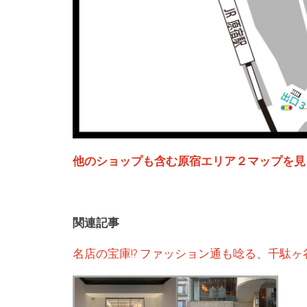
他のショップも含む原宿エリア２マップを見
関連記事
名店の宝庫!? ファッション通も唸る、千駄