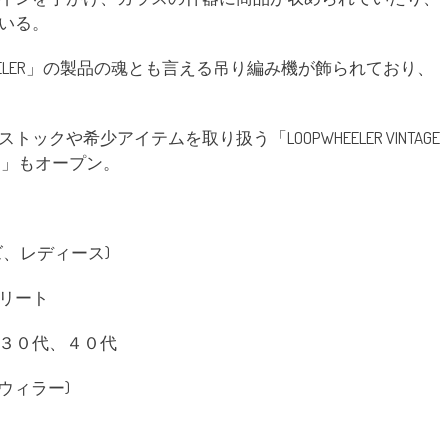
いる。
EELER」の製品の魂とも言える吊り編み機が飾られており、
や希少アイテムを取り扱う「LOOPWHEELER VINTAGE
ス)」もオープン。
、レディース)
リート
３０代、４０代
ープウィラー)