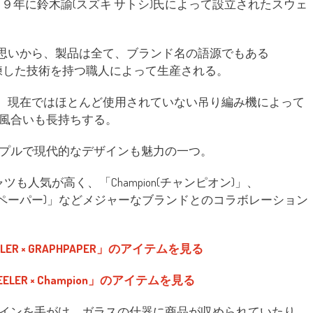
１９９９年に鈴木諭(スズキ サトシ)氏によって設立されたスウェ
う思いから、製品は全て、ブランド名の語源でもある
使用し、熟練した技術を持つ職人によって生産される。
、現在ではほとんど使用されていない吊り編み機によって
風合いも長持ちする。
プルで現代的なデザインも魅力の一つ。
人気が高く、「Champion(チャンピオン)」、
R(グラフペーパー)」などメジャーなブランドとのコラボレーション
ER × GRAPHPAPER」のアイテムを見る
LER × Champion」のアイテムを見る
インを手がけ、ガラスの什器に商品が収められていたり、