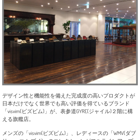
デザイン性と機能性を備えた完成度の高いプロダクトが
日本だけでなく世界でも高い評価を得ているブランド
「visvim(ビズビム)」が、表参道GYRE(ジャイル)２階に構
える旗艦店。
メンズの「visvim(ビズビム)」、レディースの「WMV(ダブ