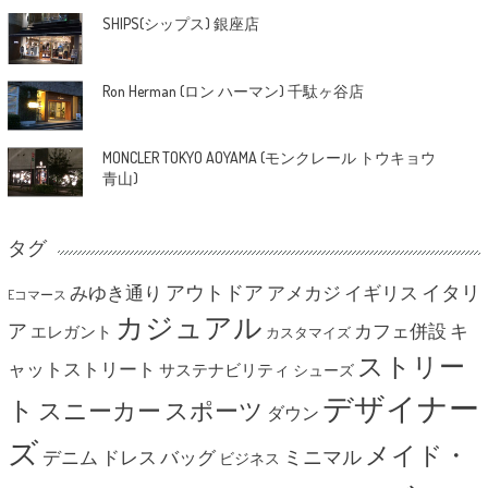
SHIPS(シップス) 銀座店
Ron Herman (ロン ハーマン) 千駄ヶ谷店
MONCLER TOKYO AOYAMA (モンクレール トウキョウ
青山)
タグ
アウトドア
イタリ
みゆき通り
アメカジ
イギリス
Eコマース
カジュアル
ア
カフェ併設
キ
エレガント
カスタマイズ
ストリー
ャットストリート
サステナビリティ
シューズ
デザイナー
ト
スニーカー
スポーツ
ダウン
ズ
メイド・
ミニマル
デニム
ドレス
バッグ
ビジネス